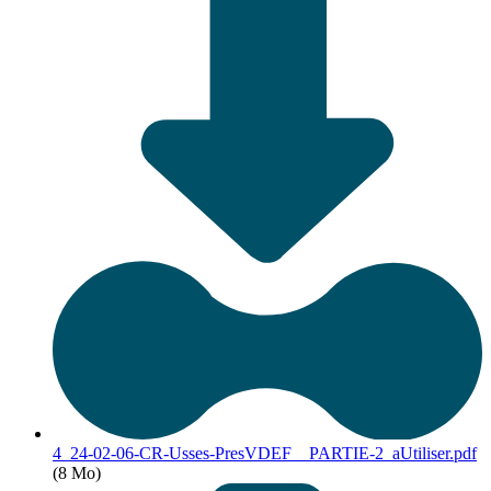
4_24-02-06-CR-Usses-PresVDEF__PARTIE-2_aUtiliser.pdf
(8 Mo)