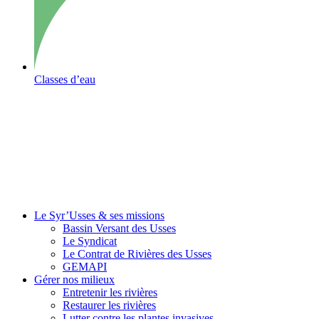
Classes d’eau
Le Syr’Usses
& ses missions
Bassin Versant des Usses
Le Syndicat
Le Contrat de Rivières des Usses
GEMAPI
Gérer
nos milieux
Entretenir les rivières
Restaurer les rivières
Lutter contre les plantes invasives