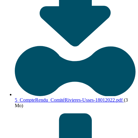
5_CompteRendu_ComitéRivieres-Usses-18012022.pdf
(3
Mo)