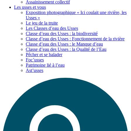
Assainissement collectif
Les usses
et vous
Exposition photographique « Ici coulait une rivière, les
Usses »
Le jeu de la truite
Les Classes d’eau des Usses
Classe d’eau des Usses : la biodiversité
Classe d’eau des Usses : Fonctionnement de la rivière
Classe d’eau des Usses : le Manque d’eau
Classe d’eau des Usses : la Qualité de l’Eau
Pêcher et se balader
Foc’usses
Patrimoine lié à l’eau
Ast’usses