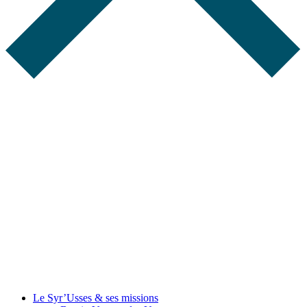
Le Syr’Usses
& ses missions