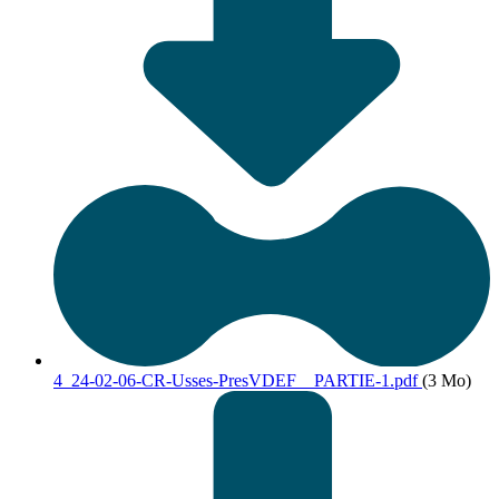
4_24-02-06-CR-Usses-PresVDEF__PARTIE-1.pdf
(3 Mo)