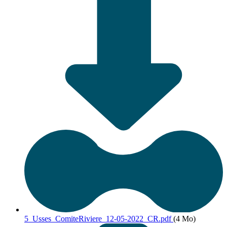
5_Usses_ComiteRiviere_12-05-2022_CR.pdf
(4 Mo)