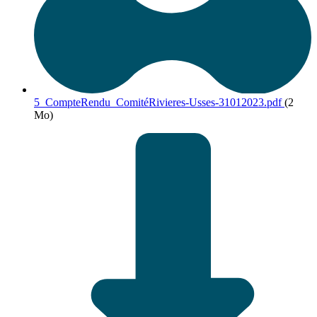
5_CompteRendu_ComitéRivieres-Usses-31012023.pdf
(2
Mo)