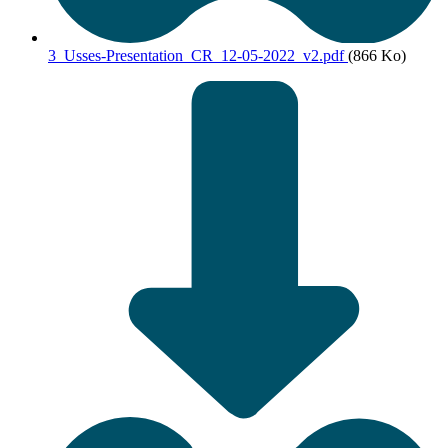
3_Usses-Presentation_CR_12-05-2022_v2.pdf
(866 Ko)