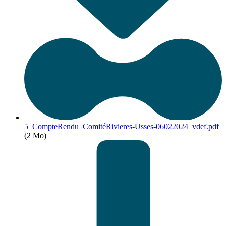
5_CompteRendu_ComitéRivieres-Usses-06022024_vdef.pdf
(2 Mo)