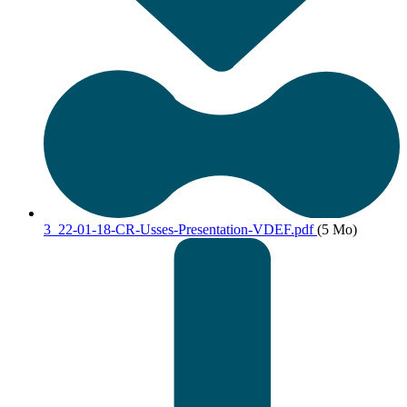
3_22-01-18-CR-Usses-Presentation-VDEF.pdf
(5 Mo)