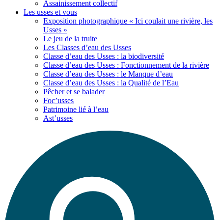
Assainissement collectif
Les usses
et vous
Exposition photographique « Ici coulait une rivière, les
Usses »
Le jeu de la truite
Les Classes d’eau des Usses
Classe d’eau des Usses : la biodiversité
Classe d’eau des Usses : Fonctionnement de la rivière
Classe d’eau des Usses : le Manque d’eau
Classe d’eau des Usses : la Qualité de l’Eau
Pêcher et se balader
Foc’usses
Patrimoine lié à l’eau
Ast’usses