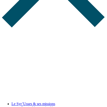
Le Syr’Usses
& ses missions