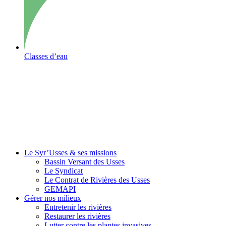
Classes d’eau
Le Syr’Usses
& ses missions
Bassin Versant des Usses
Le Syndicat
Le Contrat de Rivières des Usses
GEMAPI
Gérer
nos milieux
Entretenir les rivières
Restaurer les rivières
Lutter contre les plantes invasives