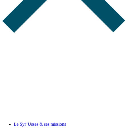
Le Syr’Usses
& ses missions