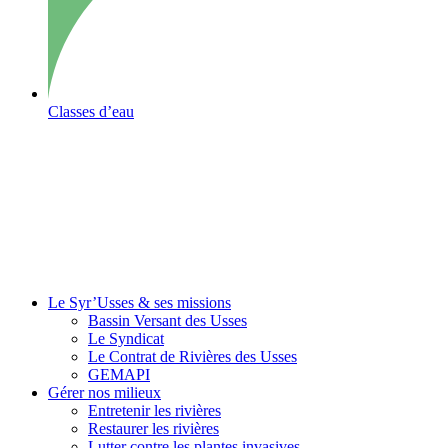
Classes d’eau
Le Syr’Usses
& ses missions
Bassin Versant des Usses
Le Syndicat
Le Contrat de Rivières des Usses
GEMAPI
Gérer
nos milieux
Entretenir les rivières
Restaurer les rivières
Lutter contre les plantes invasives