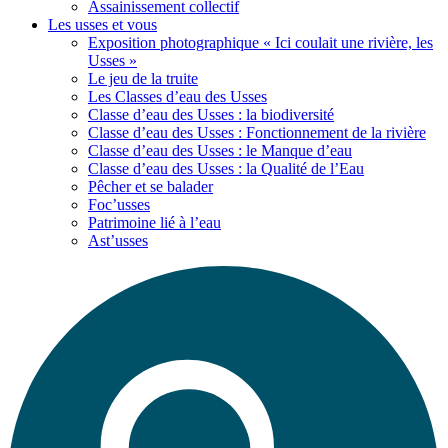
Assainissement collectif
Les usses
et vous
Exposition photographique « Ici coulait une rivière, les
Usses »
Le jeu de la truite
Les Classes d’eau des Usses
Classe d’eau des Usses : la biodiversité
Classe d’eau des Usses : Fonctionnement de la rivière
Classe d’eau des Usses : le Manque d’eau
Classe d’eau des Usses : la Qualité de l’Eau
Pêcher et se balader
Foc’usses
Patrimoine lié à l’eau
Ast’usses