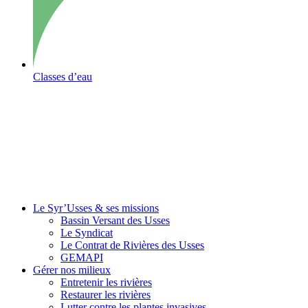
Classes d’eau
Le Syr’Usses
& ses missions
Bassin Versant des Usses
Le Syndicat
Le Contrat de Rivières des Usses
GEMAPI
Gérer
nos milieux
Entretenir les rivières
Restaurer les rivières
Lutter contre les plantes invasives