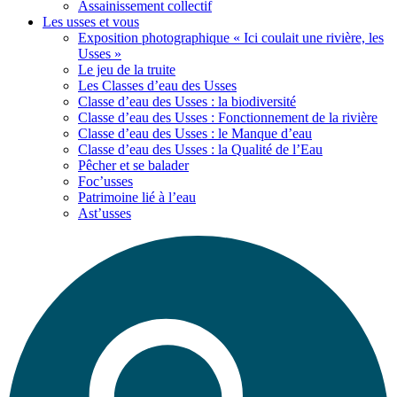
Assainissement collectif
Les usses
et vous
Exposition photographique « Ici coulait une rivière, les
Usses »
Le jeu de la truite
Les Classes d’eau des Usses
Classe d’eau des Usses : la biodiversité
Classe d’eau des Usses : Fonctionnement de la rivière
Classe d’eau des Usses : le Manque d’eau
Classe d’eau des Usses : la Qualité de l’Eau
Pêcher et se balader
Foc’usses
Patrimoine lié à l’eau
Ast’usses