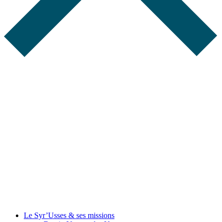
Le Syr’Usses
& ses missions