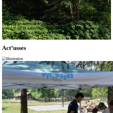
L’eau des Usses, sa faune et sa flore sont un patrimoine précieux,
mais aussi fragile qu’il faut préserver pour notre économie, notre
qualité de vie, notre santé. Pour concilier nos besoins et la mise en
valeur de ce milieu, le Syndicat mobilise tous les acteurs du
territoire, qu’ils soient élus, techniciens, monde économique,
habitants… Parce que l’eau est l’affaire de tous, nous comptons sur
votre mobilisation !
Act’usses