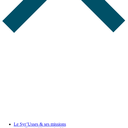
Le Syr’Usses
& ses missions