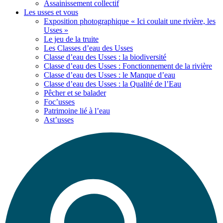
Assainissement collectif
Les usses
et vous
Exposition photographique « Ici coulait une rivière, les
Usses »
Le jeu de la truite
Les Classes d’eau des Usses
Classe d’eau des Usses : la biodiversité
Classe d’eau des Usses : Fonctionnement de la rivière
Classe d’eau des Usses : le Manque d’eau
Classe d’eau des Usses : la Qualité de l’Eau
Pêcher et se balader
Foc’usses
Patrimoine lié à l’eau
Ast’usses