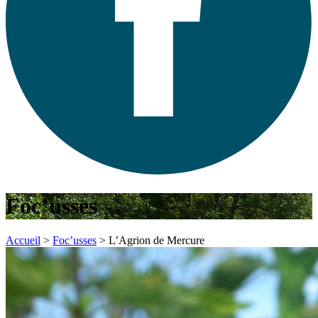
Foc’usses
Accueil
>
Foc’usses
>
L’Agrion de Mercure