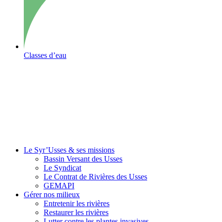
Classes d’eau
Le Syr’Usses
& ses missions
Bassin Versant des Usses
Le Syndicat
Le Contrat de Rivières des Usses
GEMAPI
Gérer
nos milieux
Entretenir les rivières
Restaurer les rivières
Lutter contre les plantes invasives