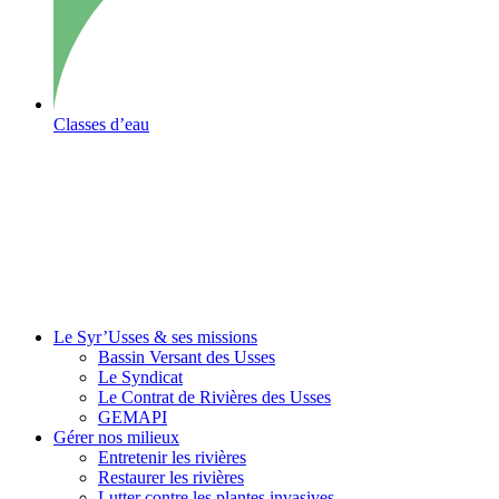
Classes d’eau
Le Syr’Usses
& ses missions
Bassin Versant des Usses
Le Syndicat
Le Contrat de Rivières des Usses
GEMAPI
Gérer
nos milieux
Entretenir les rivières
Restaurer les rivières
Lutter contre les plantes invasives