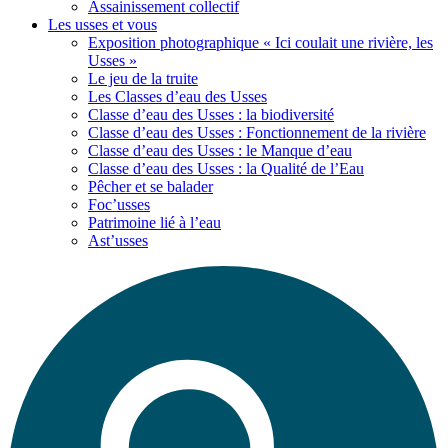
Assainissement collectif
Les usses
et vous
Exposition photographique « Ici coulait une rivière, les
Usses »
Le jeu de la truite
Les Classes d’eau des Usses
Classe d’eau des Usses : la biodiversité
Classe d’eau des Usses : Fonctionnement de la rivière
Classe d’eau des Usses : le Manque d’eau
Classe d’eau des Usses : la Qualité de l’Eau
Pêcher et se balader
Foc’usses
Patrimoine lié à l’eau
Ast’usses