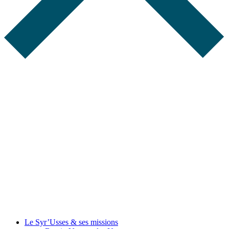
Le Syr’Usses
& ses missions