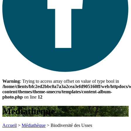
Warning
: Trying to access array offset on value of type bool in
/home/clients/bfc2ed2bbc0a7a3a2cea3efd905160ff/web/httpdocs/
content/themes/theme-smecru/templates/content-album-
photo.php
on line
12
Médiathèque
Accueil
>
Médiathèque
>
Biodiversité des Usses