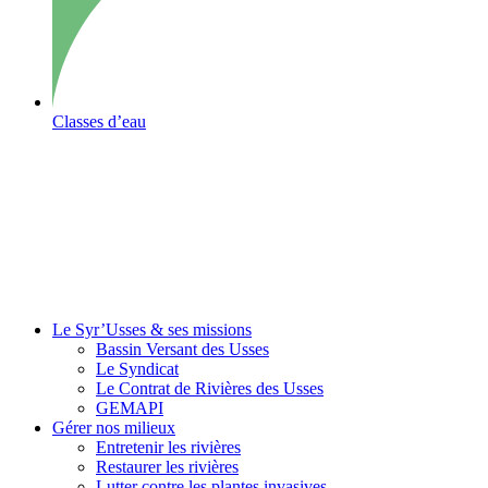
Classes d’eau
Le Syr’Usses
& ses missions
Bassin Versant des Usses
Le Syndicat
Le Contrat de Rivières des Usses
GEMAPI
Gérer
nos milieux
Entretenir les rivières
Restaurer les rivières
Lutter contre les plantes invasives