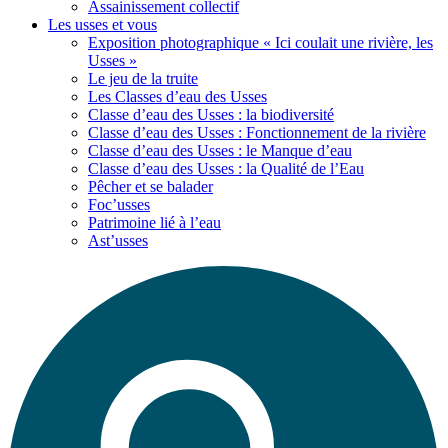
Assainissement collectif
Les usses
et vous
Exposition photographique « Ici coulait une rivière, les
Usses »
Le jeu de la truite
Les Classes d’eau des Usses
Classe d’eau des Usses : la biodiversité
Classe d’eau des Usses : Fonctionnement de la rivière
Classe d’eau des Usses : le Manque d’eau
Classe d’eau des Usses : la Qualité de l’Eau
Pêcher et se balader
Foc’usses
Patrimoine lié à l’eau
Ast’usses