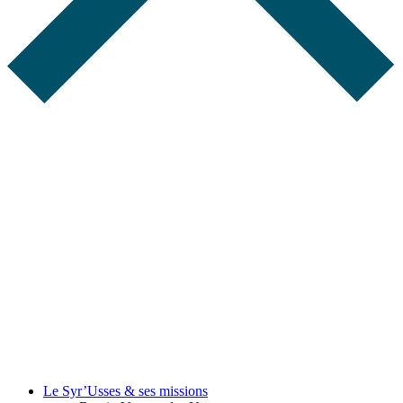
Le Syr’Usses
& ses missions