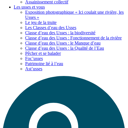
Assainissement collectif
Les usses
et vous
Exposition photographique « Ici coulait une rivière, les
Usses »
Le jeu de la truite
Les Classes d’eau des Usses
Classe d’eau des Usses : la biodiversité
Classe d’eau des Usses : Fonctionnement de la rivière
Classe d’eau des Usses : le Manque d’eau
Classe d’eau des Usses : la Qualité de l’Eau
Pêcher et se balader
Foc’usses
Patrimoine lié à l’eau
Ast’usses