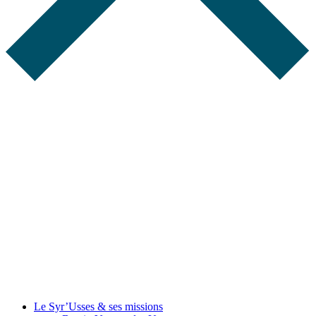
Le Syr’Usses
& ses missions