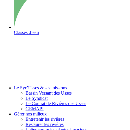
Classes d’eau
Le Syr’Usses
& ses missions
Bassin Versant des Usses
Le Syndicat
Le Contrat de Rivières des Usses
GEMAPI
Gérer
nos milieux
Entretenir les rivières
Restaurer les rivières
Lutter contre les plantes invasives