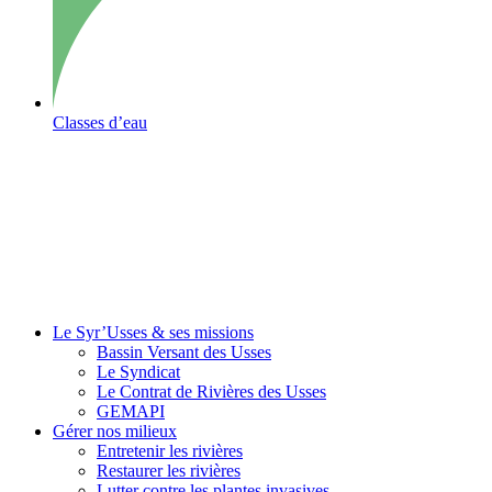
Classes d’eau
Le Syr’Usses
& ses missions
Bassin Versant des Usses
Le Syndicat
Le Contrat de Rivières des Usses
GEMAPI
Gérer
nos milieux
Entretenir les rivières
Restaurer les rivières
Lutter contre les plantes invasives