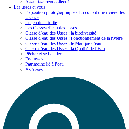
Assainissement collectif
Les usses
et vous
Exposition photographique « Ici coulait une rivière, les
Usses »
Le jeu de la truite
Les Classes d’eau des Usses
Classe d’eau des Usses : la biodiversité
Classe d’eau des Usses : Fonctionnement de la rivière
Classe d’eau des Usses : le Manque d’eau
Classe d’eau des Usses : la Qualité de l’Eau
Pêcher et se balader
Foc’usses
Patrimoine lié à l’eau
Ast’usses