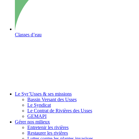
Classes d’eau
Le Syr’Usses
& ses missions
Bassin Versant des Usses
Le Syndicat
Le Contrat de Rivières des Usses
GEMAPI
Gérer
nos milieux
Entretenir les rivières
Restaurer les rivières
Lutter contre les plantes invasives