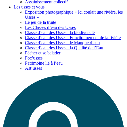
Assainissement collectif
Les usses
et vous
Exposition photographique « Ici coulait une rivière, les
Usses »
Le jeu de la truite
Les Classes d’eau des Usses
Classe d’eau des Usses : la biodiversité
Classe d’eau des Usses : Fonctionnement de la rivière
Classe d’eau des Usses : le Manque d’eau
Classe d’eau des Usses : la Qualité de l’Eau
Pêcher et se balader
Foc’usses
Patrimoine lié à l’eau
Ast’usses