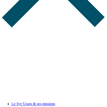
Le Syr’Usses
& ses missions