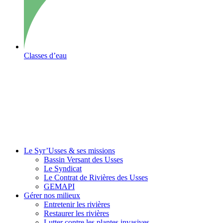
Classes d’eau
Le Syr’Usses
& ses missions
Bassin Versant des Usses
Le Syndicat
Le Contrat de Rivières des Usses
GEMAPI
Gérer
nos milieux
Entretenir les rivières
Restaurer les rivières
Lutter contre les plantes invasives