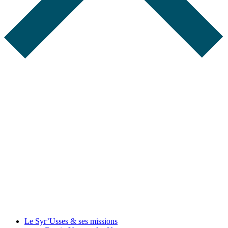
Le Syr’Usses
& ses missions