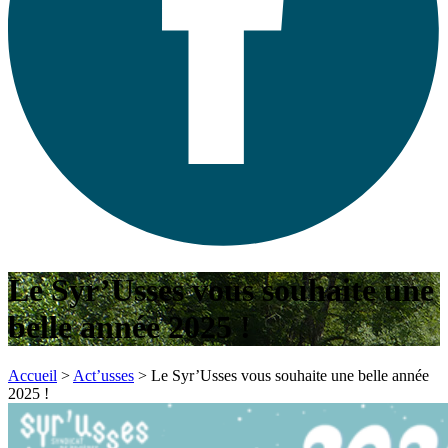
Le Syr’Usses vous souhaite une
belle année 2025 !
Accueil
>
Act’usses
>
Le Syr’Usses vous souhaite une belle année
2025 !