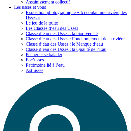
Assainissement collectif
Les usses
et vous
Exposition photographique « Ici coulait une rivière, les
Usses »
Le jeu de la truite
Les Classes d’eau des Usses
Classe d’eau des Usses : la biodiversité
Classe d’eau des Usses : Fonctionnement de la rivière
Classe d’eau des Usses : le Manque d’eau
Classe d’eau des Usses : la Qualité de l’Eau
Pêcher et se balader
Foc’usses
Patrimoine lié à l’eau
Ast’usses