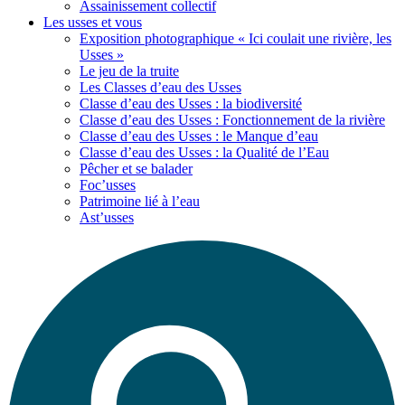
Assainissement collectif
Les usses
et vous
Exposition photographique « Ici coulait une rivière, les
Usses »
Le jeu de la truite
Les Classes d’eau des Usses
Classe d’eau des Usses : la biodiversité
Classe d’eau des Usses : Fonctionnement de la rivière
Classe d’eau des Usses : le Manque d’eau
Classe d’eau des Usses : la Qualité de l’Eau
Pêcher et se balader
Foc’usses
Patrimoine lié à l’eau
Ast’usses