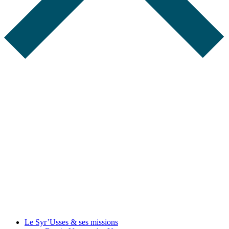
Le Syr’Usses
& ses missions