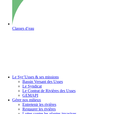
Classes d’eau
Le Syr’Usses
& ses missions
Bassin Versant des Usses
Le Syndicat
Le Contrat de Rivières des Usses
GEMAPI
Gérer
nos milieux
Entretenir les rivières
Restaurer les rivières
Lutter contre les plantes invasives