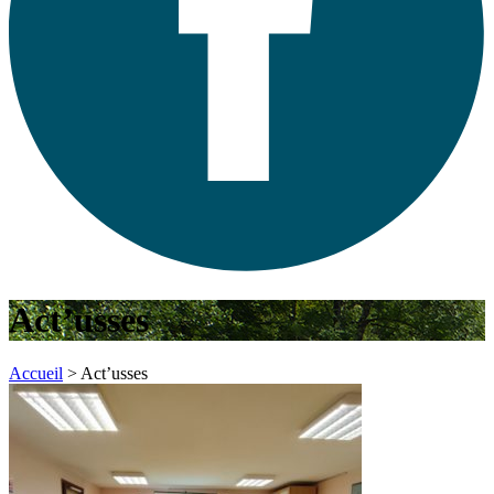
Act’usses
Accueil
>
Act’usses