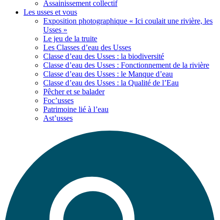
Assainissement collectif
Les usses
et vous
Exposition photographique « Ici coulait une rivière, les
Usses »
Le jeu de la truite
Les Classes d’eau des Usses
Classe d’eau des Usses : la biodiversité
Classe d’eau des Usses : Fonctionnement de la rivière
Classe d’eau des Usses : le Manque d’eau
Classe d’eau des Usses : la Qualité de l’Eau
Pêcher et se balader
Foc’usses
Patrimoine lié à l’eau
Ast’usses