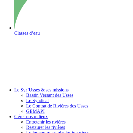
Classes d’eau
Le Syr’Usses
& ses missions
Bassin Versant des Usses
Le Syndicat
Le Contrat de Rivières des Usses
GEMAPI
Gérer
nos milieux
Entretenir les rivières
Restaurer les rivières
Lutter contre les plantes invasives