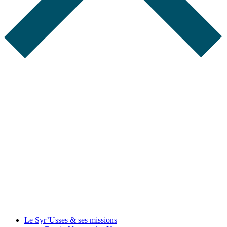
Le Syr’Usses
& ses missions