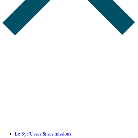
Le Syr’Usses
& ses missions