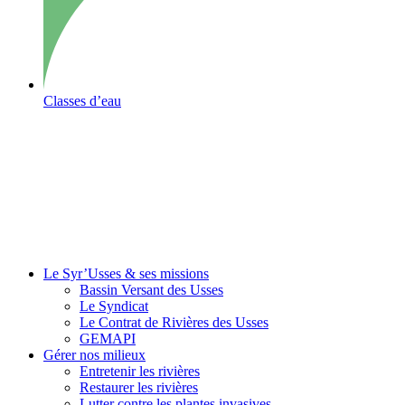
Classes d’eau
Le Syr’Usses
& ses missions
Bassin Versant des Usses
Le Syndicat
Le Contrat de Rivières des Usses
GEMAPI
Gérer
nos milieux
Entretenir les rivières
Restaurer les rivières
Lutter contre les plantes invasives