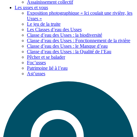
Assainissement collectif
Les usses
et vous
Exposition photographique « Ici coulait une rivière, les
Usses »
Le jeu de la truite
Les Classes d’eau des Usses
Classe d’eau des Usses : la biodiversité
Classe d’eau des Usses : Fonctionnement de la rivière
Classe d’eau des Usses : le Manque d’eau
Classe d’eau des Usses : la Qualité de l’Eau
Pêcher et se balader
Foc’usses
Patrimoine lié à l’eau
Ast’usses